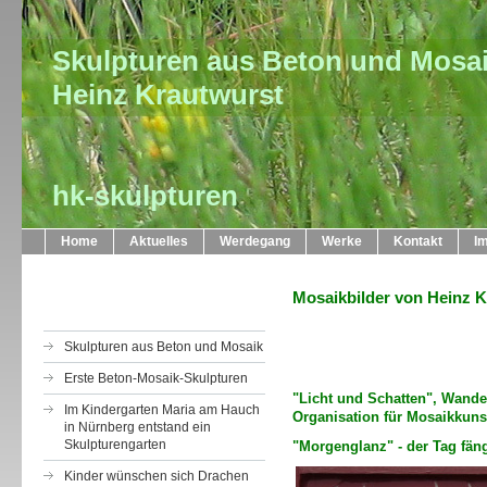
Skulpturen aus Beton und Mosa
Heinz Krautwurst
hk-skulpturen
Home
Aktuelles
Werdegang
Werke
Kontakt
I
Mosaikbilder von Heinz 
Skulpturen aus Beton und Mosaik
Erste Beton-Mosaik-Skulpturen
"Licht und Schatten", Wande
Im Kindergarten Maria am Hauch
Organisation für Mosaikkuns
in Nürnberg entstand ein
Skulpturengarten
"Morgenglanz" - der Tag fäng
Kinder wünschen sich Drachen